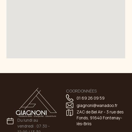
COORDONNÉES
01 69 26 09 59
giagnoni@wanadoo.fr
ZAC de Bel Air - 3 rue des
Fonds, 91640 Fontenay-
Du lundi au
lès-Briis
vendredi : 07:30 -