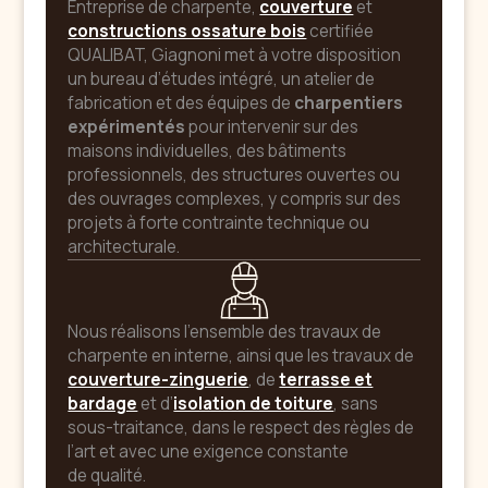
Entreprise de charpente,
couverture
et
constructions ossature bois
certifiée
QUALIBAT, Giagnoni met à votre disposition
un bureau d’études intégré, un atelier de
fabrication et des équipes de
charpentiers
expérimentés
pour intervenir sur des
maisons individuelles, des bâtiments
professionnels, des structures ouvertes ou
des ouvrages complexes, y compris sur des
projets à forte contrainte technique ou
architecturale.
Nous réalisons l’ensemble des travaux de
charpente en interne, ainsi que les travaux de
couverture-zinguerie
, de
terrasse et
bardage
et d’
isolation de toiture
, sans
sous-traitance, dans le respect des règles de
l’art et avec une exigence constante
de qualité.