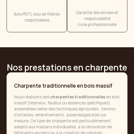
Garantie décennale et
Bois PEFC issu de filières
responsabilité
responsables
civile professionnelle
Nos prestations en charpente
Charpente traditionnelle en bois massif
Nous réalisons des
charpentes traditionnelles
en bois
massif (résineux, feuillus ou essences spécifiques),
assemblées selon des techniques éprouvées : tenons-
mortaises, embrèvements, assemblages bois sur
mesure. Ce type de charpente est particulièrement
adapté aux maisons individuelles, à la rénovation de
bâtiments anciens ou à la création de volumes