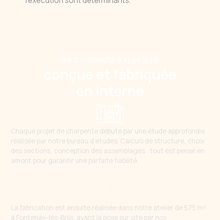
l’exécution sont déterminants.
UNE CHARPENTE SUR-MESURE,
conçue et fabriquée
en interne
Chaque projet de charpente débute par une étude approfondie
réalisée par notre bureau d’études. Calculs de structure, choix
des sections, conception des assemblages : tout est pensé en
amont pour garantir une parfaite fiabilité.
La fabrication est ensuite réalisée dans notre atelier de 575 m²
à Fontenay-lès-Briis, avant la pose sur site par nos