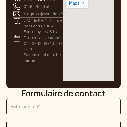
01 69 26 09 59
giagnoni@wanadoo.fr
ZAC de Bel Air - 3 rue
des Fonds, 91640
Fontenay-lès-Briis
Du lundi au vendredi :
07:30 - 12:00 / 13:30 -
17:00
Samedi et dimanche :
Fermé
Formulaire de contact