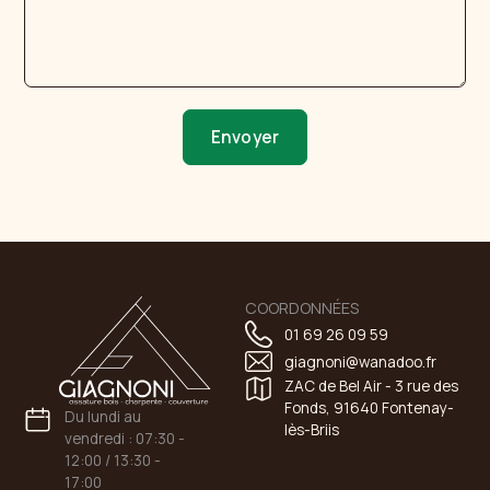
Envoyer
COORDONNÉES
01 69 26 09 59
giagnoni@wanadoo.fr
ZAC de Bel Air - 3 rue des
Fonds, 91640 Fontenay-
Du lundi au
lès-Briis
vendredi : 07:30 -
12:00 / 13:30 -
17:00