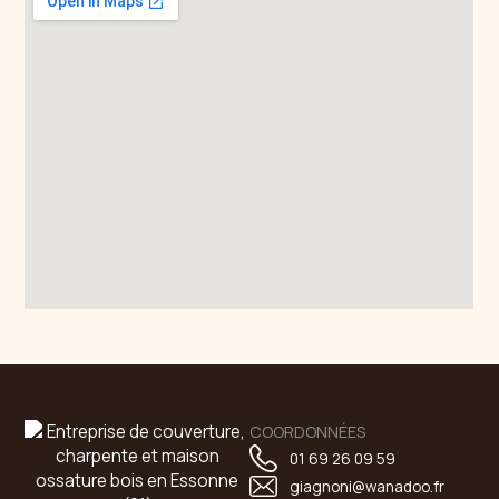
COORDONNÉES
01 69 26 09 59
giagnoni@wanadoo.fr