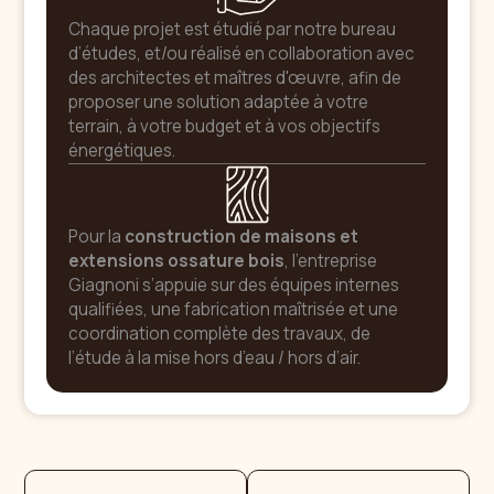
Chaque projet est étudié par notre bureau
d’études, et/ou réalisé en collaboration avec
des architectes et maîtres d'œuvre, afin de
proposer une solution adaptée à votre
terrain, à votre budget et à vos objectifs
énergétiques.
Pour la
construction de maisons et
extensions ossature bois
, l'entreprise
Giagnoni s’appuie sur des équipes internes
qualifiées, une fabrication maîtrisée et une
coordination complète des travaux, de
l’étude à la mise hors d’eau / hors d’air.